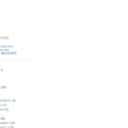
coda
coda.com
dacoda
k
國府田典明
ls
(28)
)
EDISCO
(3)
J
(1)
nce
(5)
)
(38)
ration
(10)
apeDJ
(10)