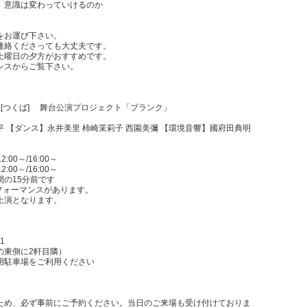
、意識は変わっていけるのか
をお運び下さい。
連絡くださっても大丈夫です。
土曜日の夕方がおすすめです。
レスからご覧下さい。
中の杜[つくば] 舞台公演プロジェクト「ブランク」
 【ダンス】永井美里 柿崎茉莉子 西園美彌 【環境音響】國府田典明
:00～/16:00～
:00～/16:00～
の15分前です
フォーマンスがあります。
上演となります。
1
の東側に2軒目隣）
用駐車場をご利用ください
ため、必ず事前にご予約ください。当日のご来場も受け付けておりま