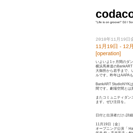
codac
"Life is on groove!" DJ / S
2010年11月19
11月19日 - 
[operation]
いよいよ1ヶ月間のダ
横浜馬車道のBankART
大御所から若手まで、
ルです。昨年はAAP
BankART Stud
間です。劇場空間とは
またコミュニティダン
ます。ぜひ注目を。
日付と出演者だけ↓詳
11月19日［金］
オープニング公演「 Hall
笠井 叡＋高井富子＋