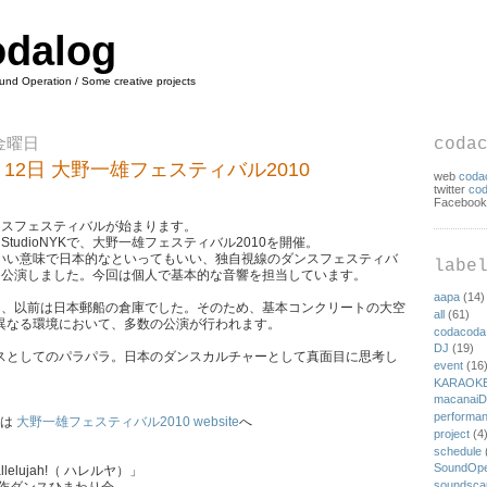
odalog
ound Operation / Some creative projects
日金曜日
coda
12月12日 大野一雄フェスティバル2010
web
coda
twitter
co
Faceboo
ンスフェスティバルが始まります。
 StudioNYKで、大野一雄フェスティバル2010を開催。
いい意味で日本的なといってもいい、独自視線のダンスフェスティバ
labe
Aも公演しました。今回は個人で基本的な音響を担当しています。
aapa
(14)
ioNYKは、以前は日本郵船の倉庫でした。そのため、基本コンクリートの大空
all
(61)
異なる環境において、多数の公演が行われます。
codacoda
DJ
(19)
スとしてのパラパラ。日本のダンスカルチャーとして真面目に思考し
event
(16
KARAOK
macanaiD
performa
細は
大野一雄フェスティバル2010 website
へ
project
(4
schedule
SoundOpe
elujah!（ ハレルヤ）」
soundsc
創作ダンスひまわり会