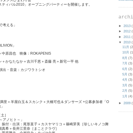
スティバル2010」オープニングパーティーを開催します。
arch
で考える」
►
2013
(
►
2012
(
►
2011
(
▼
2010
(
BLIVION」
11月
(2
10月
(1
＋
中原昌也
映像：
ROKAPENIS
8月
(7)
ン
＋
かなたなか
＋
吉川千恵
＋
斎藤 亮
＋
新宅一平 他
7月
(3)
6月
(2)
演出・音楽：
カジワラトシオ
5月
(3)
4月
(3)
3月
(5)
2月
(5)
1月
(4)
 満里＋羊屋白玉＆スカンク＋大橋可也＆ダンサーズ +公募参加者
「O
►
2009
(
旅」
［土］
性～アノヒト～」
希
振付・出演：
尾形直子
＋
カスヤマリコ
＋
篠崎芽美［珍しいキノコ舞
畑真希
＋
長井江里奈［まことクラヴ］
＋
菅原勝文
企画協力：
タバマ企画