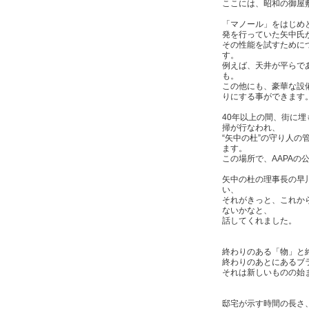
ここには、昭和の御屋
「マノール」をはじめ
発を行っていた矢中氏
その性能を試すために
す。
例えば、天井が平らで
も。
この他にも、豪華な設
りにする事ができます
40年以上の間、街に
掃が行なわれ、
“矢中の杜”の守り人
ます。
この場所で、AAPAの
矢中の杜の理事長の早
い、
それがきっと、これか
ないかなと、
話してくれました。
終わりのある「物」と
終わりのあとにあるブ
それは新しいものの始
邸宅が示す時間の長さ