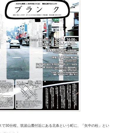
スで30分程、筑波山麓付近にある北条という町に、「矢中の杜」とい