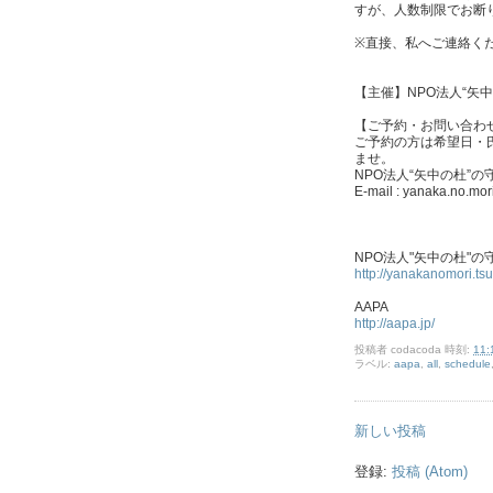
すが、人数制限でお断
※直接、私へご連絡く
【主催】NPO法人“矢中の
【ご予約・お問い合わ
ご予約の方は希望日・
ませ。
NPO法人“矢中の杜”の
E-mail : yanaka.no.mor
NPO法人"矢中の杜"の
http://yanakanomori.ts
AAPA
http://aapa.jp/
投稿者
codacoda
時刻:
11:
ラベル:
aapa
,
all
,
schedule
新しい投稿
登録:
投稿 (Atom)