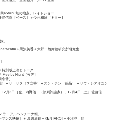
興45min. 無の地点」レイトショー
井野信義
［ベース］＋
今井和雄
［ギター］
の旅」
e“M”aria＋黑沢美香＋大野一雄舞踏研究所研究生
土］
mance 特別版上演とトーク
e by Night
［夜奔］
」
榮念曾］
陽］＋
リ・リタ
［李立特］＋
スン・チン
［孫晶］ ＋
リウ・シアオユン
12月3日［金］
内野儀
（演劇評論家），12月4日［土］
佐藤信
ン ラ・アルヘンチーナ頌」
ーマンス映像］＋
及川廣信
＋
KENTARO!!
＋
小沼淳
他