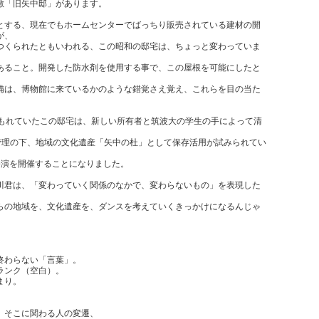
敷「旧矢中邸」があります。
とする、現在でもホームセンターでばっちり販売されている建材の開
が、
つくられたともいわれる、この昭和の邸宅は、ちょっと変わっていま
あること。開発した防水剤を使用する事で、この屋根を可能にしたと
備は、博物館に来ているかのような錯覚さえ覚え、これらを目の当た
。
埋もれていたこの邸宅は、新しい所有者と筑波大の学生の手によって清
の管理の下、地域の文化遺産「矢中の杜」として保存活用が試みられてい
公演を開催することになりました。
川君は、「変わっていく関係のなかで、変わらないもの」を表現した
らの地域を、文化遺産を、ダンスを考えていくきっかけになるんじゃ
終わらない「言葉」。
ランク（空白）。
まり。
、そこに関わる人の変遷、