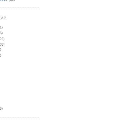
ive
1)
6)
22)
35)
)
)
5)