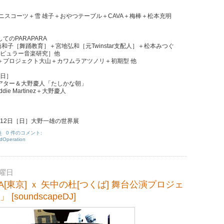
ニスコーツ
＋
雪 雄子
＋
おやつテーブル
＋
CAVA
＋
梅棒
＋
松本充明
のPARAPARA
橋和子
［舞踊教育］＋
宮地弘和
［元Twinstar支配人］＋
松本みつぐ
ポピュラー音楽研究］
他
＋
プロジェクト大山
＋
カワムラアツノリ
＋
初期型 他
［日］
アター＆大野慶人「たしかな朝」
ddie Martinez
＋
大野慶人
月12日［日］
大野一雄の世界展
5
0 件のコメント:
dOperation
金曜日
APA[東京] ｘ 矢中の杜[つくば] 舞台公演プロジェ
soundscapeDJ]