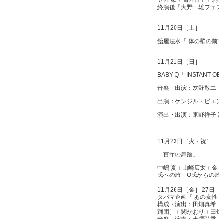
終演後「大野一雄フェ
11月20日［土］
飴屋法水「 体の壁の前
11月21日［日］
BABY-Q「 INSTANT O
音楽・出演：
灰野敬二
出演：
ケンジル・ビエ
演出・出演：
東野祥子
11月23日［火・祝］
「百年の舞踏」
中嶋 夏＋山崎広太＋金
氏への旅 O氏からの
11月26日［金］
27日
タバマ企画「 あの女
構成・演出：
田畑真
踊団］
＋
関かおり
＋
田
音楽・演奏：
土澤弘秀