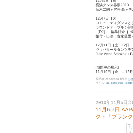
12月5日［日］
横浜ダンス界隈2010
藍木二朗
＋
穴井 豪
＋
テ
12月7日［火］
コミュニティダンスとして
ラウンドテーブル :
高
［DJ］＋
輪島裕介
［ 
振付・出演：
古家優里
12月11日［土］12日
ヴッパタールタンツテ
Julie Anne Stanzak
＋
E
[期間中の展示]
11月19日［金］～12
投稿者
codacoda
時刻:
8:2
ラベル:
all
,
schedule
,
Soun
2010年11月5日
11月6-7日 A
クト「ブランク」 [