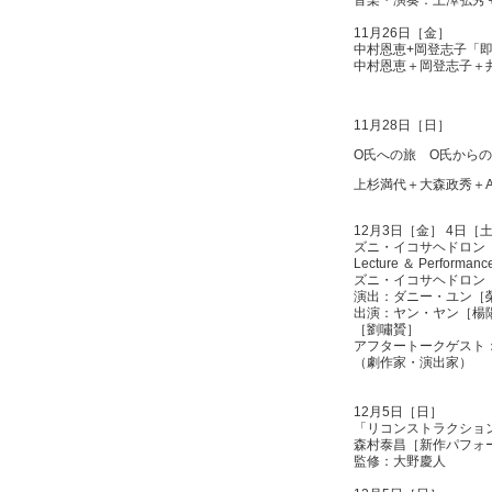
11月26日［金］
中村恩恵+岡登志子
「即
中村恩恵
＋
岡登志子
＋
11月28日［日］
O氏への旅 O氏から
上杉満代＋大森政秀＋Ab
12月3日［金］
4日［
ズニ・イコサヘドロン
Lecture ＆ Perfor
ズニ・イコサヘドロン「 Fle
演出：
ダニー・ユン
［
出演：
ヤン・ヤン
［楊
［劉嘯贇］
アフタートークゲスト：
（劇作家・演出家）
12月5日［日］
「リコンストラクショ
森村泰昌
［新作パフォ
監修：大野慶人