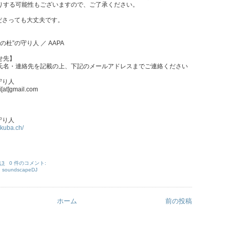
りする可能性もございますので、ご了承ください。
ださっても大丈夫です。
杜”の守り人 ／ AAPA
せ先】
氏名・連絡先を記載の上、下記のメールアドレスまでご連絡ください
守り人
i[at]gmail.com
守り人
ukuba.ch/
13
0 件のコメント:
,
soundscapeDJ
ホーム
前の投稿