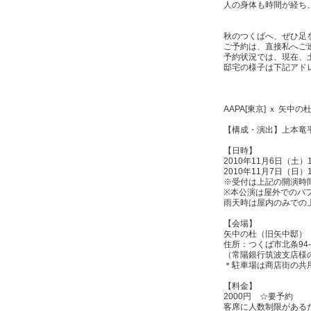
人の身体も時間が経ち
秋のつくばへ、ぜひ足
ご予約は、直接私へご
予約状況では、現在、
邸宅の様子は下記アド
AAPA[東京] ｘ 矢
【構成・演出】上本竜平
【日時】
2010年11月6日（土）12
2010年11月7日（日）12
※受付は上記の開演時間
※本公演は屋外でのパ
雨天時は屋内のみでの
【会場】
矢中の杜（旧矢中邸）
住所：つくば市北条94-
（常陽銀行筑波支店様
＊駐車場は商店街の共
【料金】
2000円 ☆要予約
客席に人数制限がある