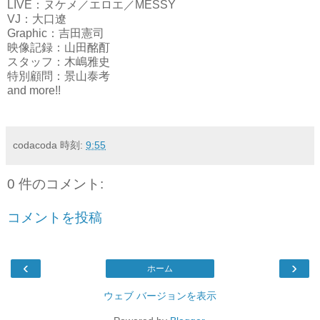
LIVE：ヌケメ／エロエ／MESSY
VJ：大口遼
Graphic：吉田憲司
映像記録：山田酩酊
スタッフ：木嶋雅史
特別顧問：景山泰考
and more!!
codacoda
時刻:
9:55
0 件のコメント:
コメントを投稿
‹
›
ホーム
ウェブ バージョンを表示